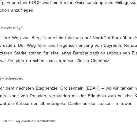
rg Feuerstein EDQE wird ein kurzer Zwischenstopp zum Mittagessen 
chön anzufliegen.
uerstein EDQE
itere Weg von Burg Feuerstein führt uns auf Nord/Ost Kurs über d
resden. Der Weg führt uns fliegerisch entlang von Bayreuth, Reh
tzteren Städte stehen für eine lange Bergbautradition (Abbau von E
wir Dresden erreichen, passieren wir südlich Chemnitz.
von Schneeberg
or dem nächsten Etappenziel Großenhain (EDAK) – wo wir tanken wer
ntrollzone von Dresden, verbunden mit der Erlaubnis zum beliebig K
 auf die Kulisse der Elbmetropole. Danke an den Lotsen im Tower.
 EDDC: Flug durch die Kontrollzone