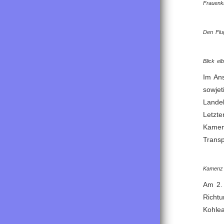
Frauenki
Den Flug
Blick el
Im Ans
sowjet
Lande
Letzte
Kamenz
Transp
Kamenz 
Am 2. 
Richtu
Kohlea