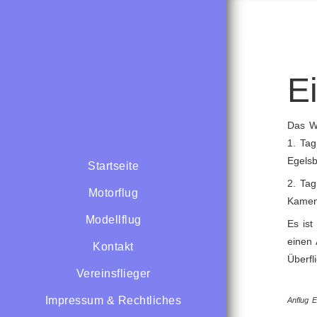
E
Das We
1. Tag
Egels
Startseite
2. Tag
Motorflug
Kamen
Modellflug
Es is
einen 
Kontakt
Überfl
Vereinsflieger
Impressum & Rechtliches
Anflug 