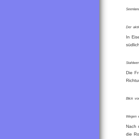
Seenlan
Der akt
In Eis
südlic
Stahlwer
Die Fr
Richt
Blick v
Wegen e
Nach d
die Ro