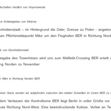
dschaften nördlich von Hoyerswerda
ive Kohletagebau von Welzow
enhüttenstadt – im Hintergrund die Oder, Grenze zu Polen - angeko
hen Pflichtmeldepunkt Mike um den Flughafen BER in Richtung Nord
k von Eisenhüttenstadt
eigabe des Towerlotsen wird uns zum Midfield-Crossing BER erteilt
ung Norden zu November.
on Mike in Richtung Norden BER
ines Starts werden wir aufgefordert zwischen den beiden Schwellen im Osten BER zu ü
em Verlassen der Kontrollzone BER liegt Berlin in voller Größe vo
ute Richtung Nord-West. Eine beeindruckende Kulisse. Vorbei an T