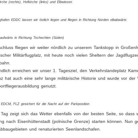
rche (rechts), Hofkirche (links) und Elbwiesen
hafen EDDC lassen wir östlich liegen und fliegen in Richtung Norden elbabwärts
baufwärts in Richtung Tschechien (Süden)
chluss fliegen wir weiter nördlich zu unserem Tankstopp in Großen
ischer Militärflugplatz, mit heute noch vielen Sheltern der Jagdflug
bahn.
ndlich erreichen wir unser 1. Tagesziel, den Verkehrslandeplatz K
 hat auch eine sehr lange militärische Historie und wurde vor der
ortfliegerausbildung genutzt.
EDCM, FLZ gesichert für die Nacht auf der Parkposition
Tag zeigt sich das Wetter ebenfalls von der besten Seite, so dass 
ng nach Eisenhüttenstadt (polnische Grenze) starten können. Nun g
bbaugebieten und renaturierten Seenlandschafen.