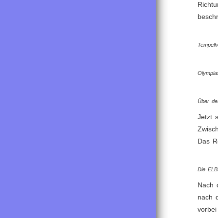
Richt
besch
Tempelh
Olympia
Über de
Jetzt 
Zwisc
Das Re
Die ELB
Nach 
nach d
vorbei