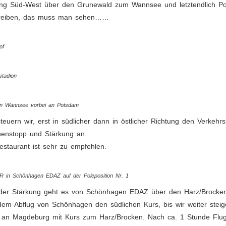
ung Süd-West über den Grunewald zum Wannsee und letztendlich Pot
reiben, das muss man sehen……
of
stadion
n Wannsee vorbei an Potsdam
steuern wir, erst in südlicher dann in östlicher Richtung den Verke
henstopp und Stärkung an.
staurant ist sehr zu empfehlen.
R in Schönhagen EDAZ auf der Poleposition Nr. 1
der Stärkung geht es von Schönhagen EDAZ über den Harz/Brocken 
em Abflug von Schönhagen den südlichen Kurs, bis wir weiter stei
 an Magdeburg mit Kurs zum Harz/Brocken. Nach ca. 1 Stunde Flugze