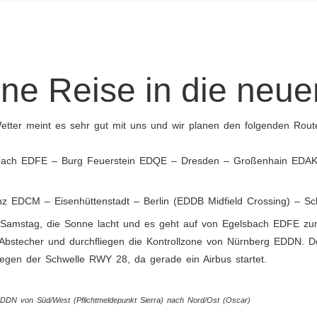
ine Reise in die neu
tter meint es sehr gut mit uns und wir planen den folgenden Route
bach EDFE – Burg Feuerstein EDQE – Dresden – Großenhain EDA
z EDCM – Eisenhüttenstadt – Berlin (EDDB Midfield Crossing) – 
t Samstag, die Sonne lacht und es geht auf von Egelsbach EDFE z
Abstecher und durchfliegen die Kontrollzone von Nürnberg EDDN. D
iegen der Schwelle RWY 28, da gerade ein Airbus startet.
EDDN von Süd/West (Pflichtmeldepunkt Sierra) nach Nord/Ost (Oscar)